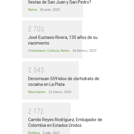
fiestas de San Juan y San Pedro?
Neiva
30 junio, 2025
2
7
0
3
José Eustasio Rivera, 135 años de su
nacimiento
Ciudadano
,
Cultura
,
Neiva
18 febrero, 2023
2
5
4
3
Decomisan 559 kilos de clorhidrato de
cocaína en La Plata
Municipios
13 marzo, 2024
2
1
7
2
Camilo Reyes Rodríguez, Embajador de
Colombia en Estados Unidos
Política
6 julio, 2017