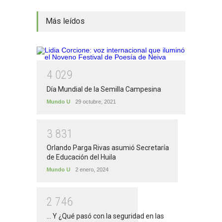
Más leídos
4
0
2
9
Día Mundial de la Semilla Campesina
Mundo U
29 octubre, 2021
3
8
3
1
Orlando Parga Rivas asumió Secretaría
de Educación del Huila
Mundo U
2 enero, 2024
2
7
4
6
... Y ¿Qué pasó con la seguridad en las