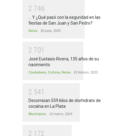
2
7
4
6
... Y ¿Qué pasó con la seguridad en las
fiestas de San Juan y San Pedro?
Neiva
30 junio, 2025
2
7
0
1
José Eustasio Rivera, 135 años de su
nacimiento
Ciudadano
,
Cultura
,
Neiva
18 febrero, 2023
2
5
4
1
Decomisan 559 kilos de clorhidrato de
cocaína en La Plata
Municipios
13 marzo, 2024
2
1
7
2