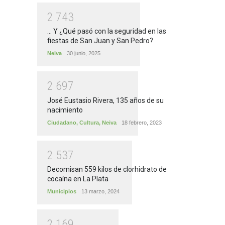
2
7
4
3
... Y ¿Qué pasó con la seguridad en las
fiestas de San Juan y San Pedro?
Neiva
30 junio, 2025
2
6
9
7
José Eustasio Rivera, 135 años de su
nacimiento
Ciudadano
,
Cultura
,
Neiva
18 febrero, 2023
2
5
3
7
Decomisan 559 kilos de clorhidrato de
cocaína en La Plata
Municipios
13 marzo, 2024
2
1
6
9