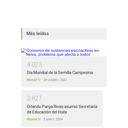
Más leídos
4
0
2
3
Día Mundial de la Semilla Campesina
Mundo U
29 octubre, 2021
3
8
2
7
Orlando Parga Rivas asumió Secretaría
de Educación del Huila
Mundo U
2 enero, 2024