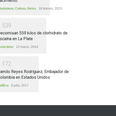
acimiento
iudadano
,
Cultura
,
Neiva
18 febrero, 2023
2
5
3
9
ecomisan 559 kilos de clorhidrato de
ocaína en La Plata
unicipios
13 marzo, 2024
2
1
7
2
amilo Reyes Rodríguez, Embajador de
olombia en Estados Unidos
olítica
6 julio, 2017