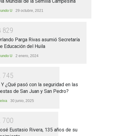
ía Mundial de la Semilla Campesina
undo U
29 octubre, 2021
3
8
2
9
rlando Parga Rivas asumió Secretaría
e Educación del Huila
undo U
2 enero, 2024
2
7
4
5
.. Y ¿Qué pasó con la seguridad en las
iestas de San Juan y San Pedro?
eiva
30 junio, 2025
2
7
0
0
osé Eustasio Rivera, 135 años de su