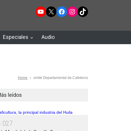
YouTube
X
Facebook
Instagram
TikTok
Especiales
Audio
Home
omité Departamental de Cafeteros
ás leídos
4
0
2
7