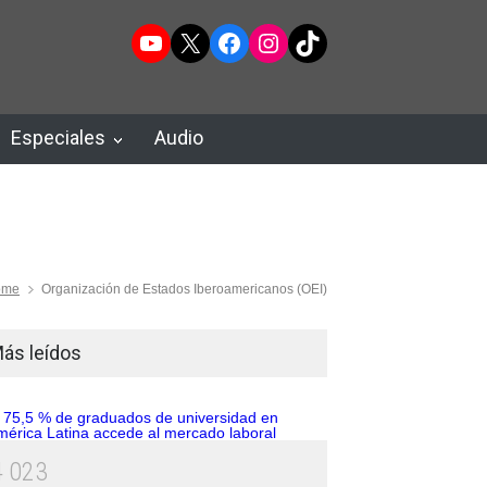
YouTube
X
Facebook
Instagram
TikTok
Especiales
Audio
ome
Organización de Estados Iberoamericanos (OEI)
ás leídos
4
0
2
3