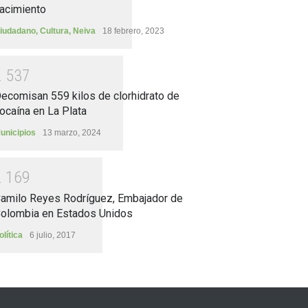
acimiento
iudadano
,
Cultura
,
Neiva
18 febrero, 2023
2
5
3
7
ecomisan 559 kilos de clorhidrato de
ocaína en La Plata
unicipios
13 marzo, 2024
2
1
6
9
amilo Reyes Rodríguez, Embajador de
olombia en Estados Unidos
olítica
6 julio, 2017