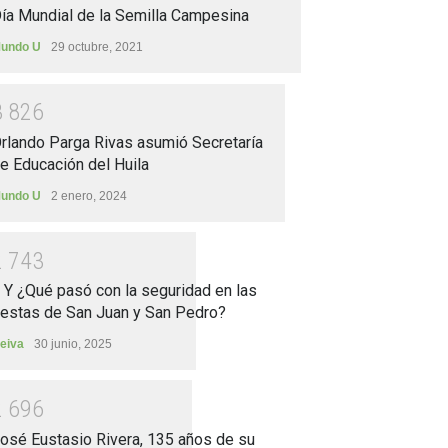
ía Mundial de la Semilla Campesina
undo U
29 octubre, 2021
3
8
2
6
rlando Parga Rivas asumió Secretaría
e Educación del Huila
undo U
2 enero, 2024
2
7
4
3
.. Y ¿Qué pasó con la seguridad en las
iestas de San Juan y San Pedro?
eiva
30 junio, 2025
2
6
9
6
osé Eustasio Rivera, 135 años de su