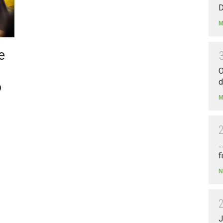
D
M
e
O
d
o
M
.
f
N
J