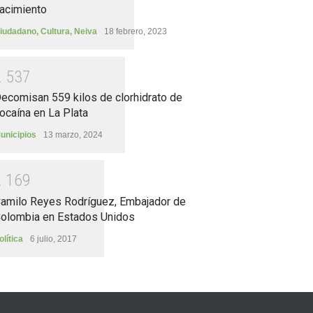
acimiento
iudadano
,
Cultura
,
Neiva
18 febrero, 2023
2
5
3
7
ecomisan 559 kilos de clorhidrato de
ocaína en La Plata
unicipios
13 marzo, 2024
2
1
6
9
amilo Reyes Rodríguez, Embajador de
olombia en Estados Unidos
olítica
6 julio, 2017