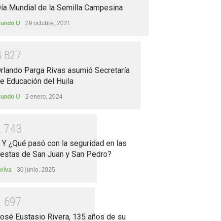
ía Mundial de la Semilla Campesina
undo U
29 octubre, 2021
3
8
2
7
rlando Parga Rivas asumió Secretaría
e Educación del Huila
undo U
2 enero, 2024
2
7
4
3
.. Y ¿Qué pasó con la seguridad en las
iestas de San Juan y San Pedro?
eiva
30 junio, 2025
2
6
9
7
osé Eustasio Rivera, 135 años de su