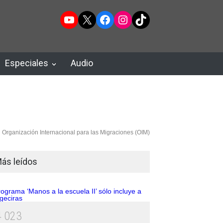
YouTube
X
Facebook
Instagram
TikTok
Especiales
Audio
Organización Internacional para las Migraciones (OIM)
ás leídos
4
0
2
3