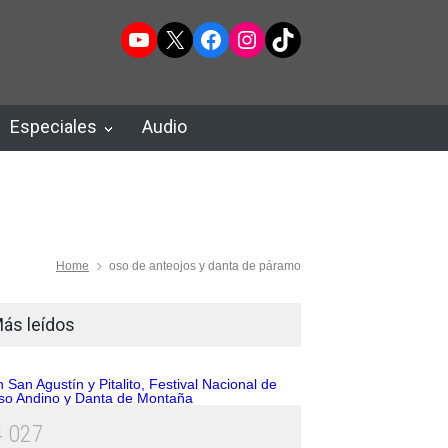
YouTube
X
Facebook
Instagram
TikTok
Especiales
Audio
Home
oso de anteojos y danta de páramo
ás leídos
4
0
2
7