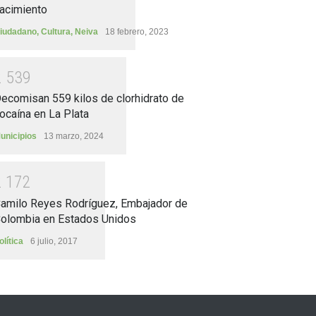
acimiento
iudadano
,
Cultura
,
Neiva
18 febrero, 2023
2
5
3
9
ecomisan 559 kilos de clorhidrato de
ocaína en La Plata
unicipios
13 marzo, 2024
2
1
7
2
amilo Reyes Rodríguez, Embajador de
olombia en Estados Unidos
olítica
6 julio, 2017