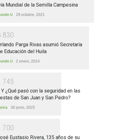
ía Mundial de la Semilla Campesina
undo U
29 octubre, 2021
3
8
3
0
rlando Parga Rivas asumió Secretaría
e Educación del Huila
undo U
2 enero, 2024
2
7
4
5
.. Y ¿Qué pasó con la seguridad en las
iestas de San Juan y San Pedro?
eiva
30 junio, 2025
2
7
0
0
osé Eustasio Rivera, 135 años de su