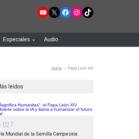
YouTube
X
Facebook
Instagram
TikTok
Especiales
Audio
Home
Papa León XIV
ás leídos
4
0
2
7
ía Mundial de la Semilla Campesina