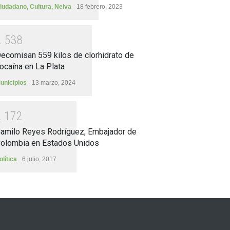
iudadano
,
Cultura
,
Neiva
18 febrero, 2023
2
5
3
8
ecomisan 559 kilos de clorhidrato de
ocaína en La Plata
unicipios
13 marzo, 2024
2
1
7
2
amilo Reyes Rodríguez, Embajador de
olombia en Estados Unidos
olítica
6 julio, 2017