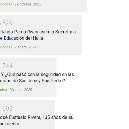
undo U
29 octubre, 2021
3
8
2
9
rlando Parga Rivas asumió Secretaría
e Educación del Huila
undo U
2 enero, 2024
2
7
4
4
.. Y ¿Qué pasó con la seguridad en las
iestas de San Juan y San Pedro?
eiva
30 junio, 2025
2
6
9
8
osé Eustasio Rivera, 135 años de su
acimiento