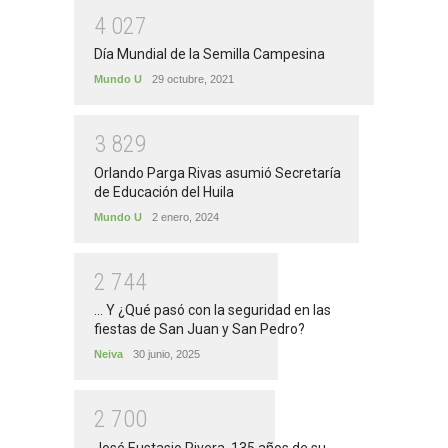
4
0
2
7
Día Mundial de la Semilla Campesina
Mundo U
29 octubre, 2021
3
8
2
9
Orlando Parga Rivas asumió Secretaría
de Educación del Huila
Mundo U
2 enero, 2024
2
7
4
4
... Y ¿Qué pasó con la seguridad en las
fiestas de San Juan y San Pedro?
Neiva
30 junio, 2025
2
7
0
0
José Eustasio Rivera, 135 años de su