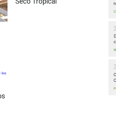
Seco Tropical
n
C
D
c
M
C
C
P
os