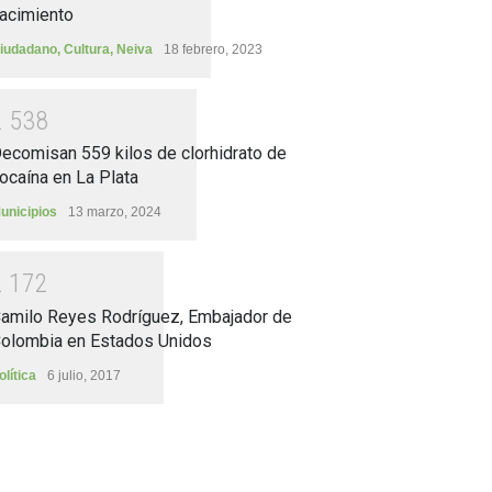
acimiento
iudadano
,
Cultura
,
Neiva
18 febrero, 2023
2
5
3
8
ecomisan 559 kilos de clorhidrato de
ocaína en La Plata
unicipios
13 marzo, 2024
2
1
7
2
amilo Reyes Rodríguez, Embajador de
olombia en Estados Unidos
olítica
6 julio, 2017