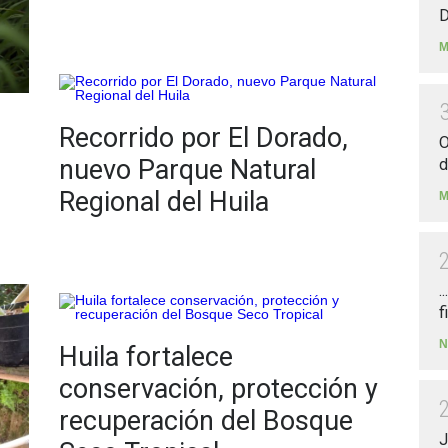
D
M
Recorrido por El Dorado,
O
nuevo Parque Natural
d
Regional del Huila
M
.
f
N
Huila fortalece
conservación, protección y
recuperación del Bosque
J