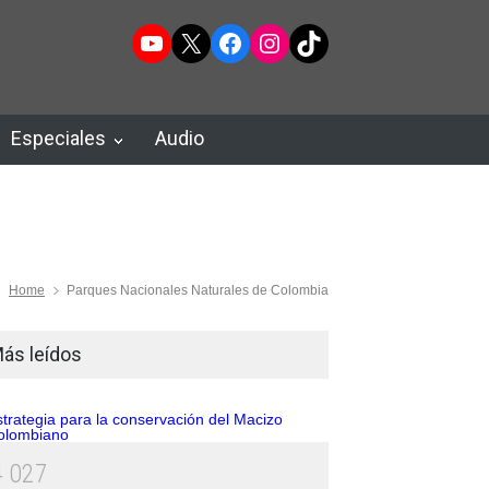
YouTube
X
Facebook
Instagram
TikTok
Especiales
Audio
Home
Parques Nacionales Naturales de Colombia
ás leídos
4
0
2
7