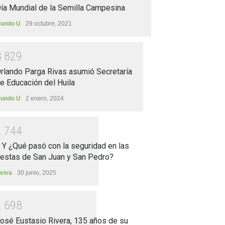
ía Mundial de la Semilla Campesina
undo U
29 octubre, 2021
3
8
2
9
rlando Parga Rivas asumió Secretaría
e Educación del Huila
undo U
2 enero, 2024
2
7
4
4
.. Y ¿Qué pasó con la seguridad en las
iestas de San Juan y San Pedro?
eiva
30 junio, 2025
2
6
9
8
osé Eustasio Rivera, 135 años de su