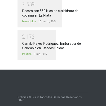
2
5
3
9
Decomisan 559 kilos de clorhidrato de
cocaína en La Plata
Municipios
13 marzo, 2024
2
1
7
2
Camilo Reyes Rodríguez, Embajador de
Colombia en Estados Unidos
Política
6 julio, 2017
Noticias Al Sur © Todos los Derechos Reservados
2023