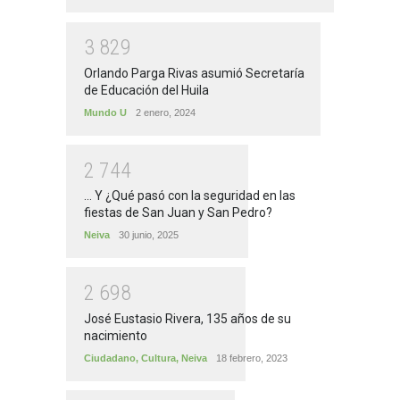
3
8
2
9
Orlando Parga Rivas asumió Secretaría
de Educación del Huila
Mundo U
2 enero, 2024
2
7
4
4
... Y ¿Qué pasó con la seguridad en las
fiestas de San Juan y San Pedro?
Neiva
30 junio, 2025
2
6
9
8
José Eustasio Rivera, 135 años de su
nacimiento
Ciudadano
,
Cultura
,
Neiva
18 febrero, 2023