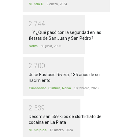
Mundo U
2 enero, 2024
2
7
4
4
... Y ¿Qué pasó con la seguridad en las
fiestas de San Juan y San Pedro?
Neiva
30 junio, 2025
2
7
0
0
José Eustasio Rivera, 135 años de su
nacimiento
Ciudadano
,
Cultura
,
Neiva
18 febrero, 2023
2
5
3
9
Decomisan 559 kilos de clorhidrato de
cocaína en La Plata
Municipios
13 marzo, 2024