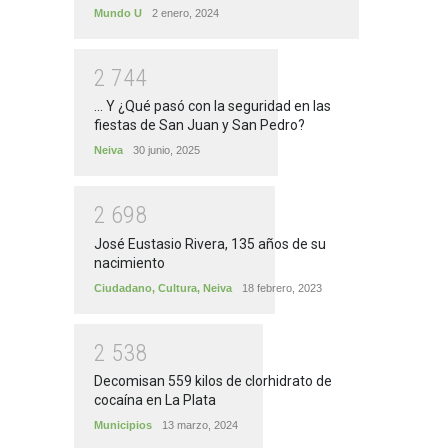
Mundo U
2 enero, 2024
2
7
4
4
... Y ¿Qué pasó con la seguridad en las
fiestas de San Juan y San Pedro?
Neiva
30 junio, 2025
2
6
9
8
José Eustasio Rivera, 135 años de su
nacimiento
Ciudadano
,
Cultura
,
Neiva
18 febrero, 2023
2
5
3
8
Decomisan 559 kilos de clorhidrato de
cocaína en La Plata
Municipios
13 marzo, 2024