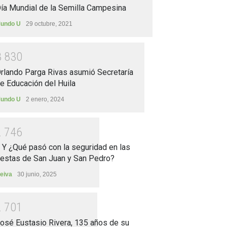
ía Mundial de la Semilla Campesina
undo U
29 octubre, 2021
3
8
3
0
rlando Parga Rivas asumió Secretaría
e Educación del Huila
undo U
2 enero, 2024
2
7
4
6
.. Y ¿Qué pasó con la seguridad en las
iestas de San Juan y San Pedro?
eiva
30 junio, 2025
2
7
0
1
osé Eustasio Rivera, 135 años de su