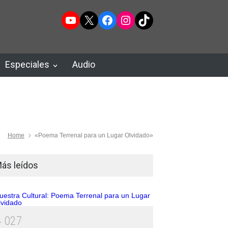
YouTube
X
Facebook
Instagram
TikTok
Especiales
Audio
Home
«Poema Terrenal para un Lugar Olvidado»
ás leídos
4
0
2
7