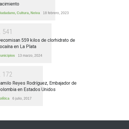
acimiento
iudadano
,
Cultura
,
Neiva
18 febrero, 2023
2
5
4
1
ecomisan 559 kilos de clorhidrato de
ocaína en La Plata
unicipios
13 marzo, 2024
2
1
7
2
amilo Reyes Rodríguez, Embajador de
olombia en Estados Unidos
olítica
6 julio, 2017