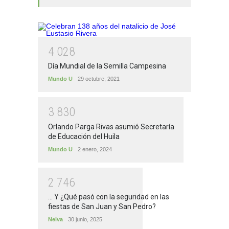
4
0
2
8
Día Mundial de la Semilla Campesina
Mundo U
29 octubre, 2021
3
8
3
0
Orlando Parga Rivas asumió Secretaría
de Educación del Huila
Mundo U
2 enero, 2024
2
7
4
6
... Y ¿Qué pasó con la seguridad en las
fiestas de San Juan y San Pedro?
Neiva
30 junio, 2025