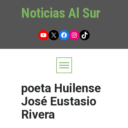
Noticias Al Sur
YouTube
X
Facebook
Instagram
TikTok
poeta Huilense
José Eustasio
Rivera