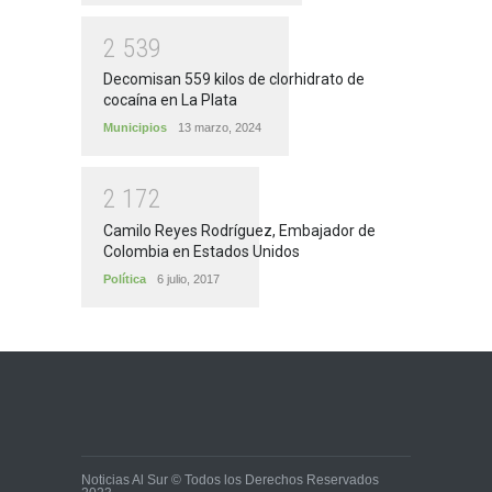
2
5
3
9
Decomisan 559 kilos de clorhidrato de
cocaína en La Plata
Municipios
13 marzo, 2024
2
1
7
2
Camilo Reyes Rodríguez, Embajador de
Colombia en Estados Unidos
Política
6 julio, 2017
Noticias Al Sur © Todos los Derechos Reservados