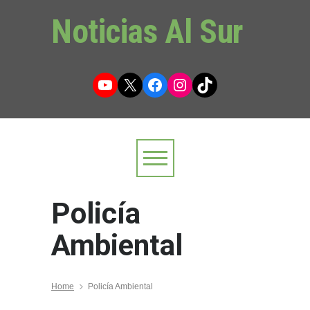
Noticias Al Sur
YouTube
X
Facebook
Instagram
TikTok
Policía
Ambiental
Home
Policía Ambiental