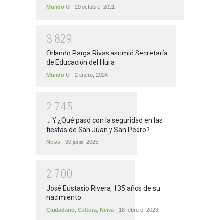
Mundo U
29 octubre, 2021
3
8
2
9
Orlando Parga Rivas asumió Secretaría
de Educación del Huila
Mundo U
2 enero, 2024
2
7
4
5
... Y ¿Qué pasó con la seguridad en las
fiestas de San Juan y San Pedro?
Neiva
30 junio, 2025
2
7
0
0
José Eustasio Rivera, 135 años de su
nacimiento
Ciudadano
,
Cultura
,
Neiva
18 febrero, 2023