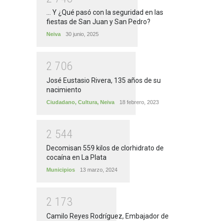
... Y ¿Qué pasó con la seguridad en las
fiestas de San Juan y San Pedro?
Neiva
30 junio, 2025
2
7
0
6
José Eustasio Rivera, 135 años de su
nacimiento
Ciudadano
,
Cultura
,
Neiva
18 febrero, 2023
2
5
4
4
Decomisan 559 kilos de clorhidrato de
cocaína en La Plata
Municipios
13 marzo, 2024
2
1
7
3
Camilo Reyes Rodríguez, Embajador de