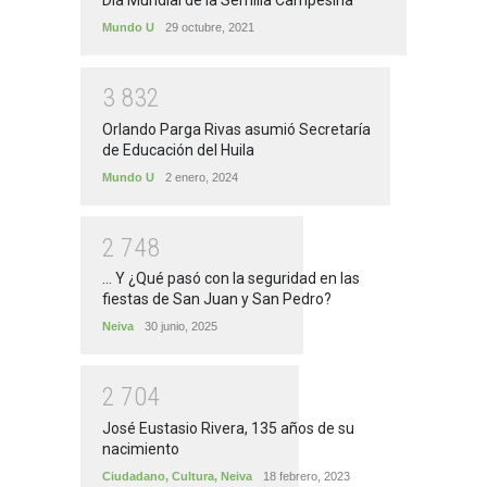
Día Mundial de la Semilla Campesina
Mundo U
29 octubre, 2021
3
8
3
2
Orlando Parga Rivas asumió Secretaría
de Educación del Huila
Mundo U
2 enero, 2024
2
7
4
8
... Y ¿Qué pasó con la seguridad en las
fiestas de San Juan y San Pedro?
Neiva
30 junio, 2025
2
7
0
4
José Eustasio Rivera, 135 años de su
nacimiento
Ciudadano
,
Cultura
,
Neiva
18 febrero, 2023