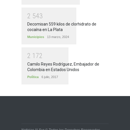
2
5
4
3
Decomisan 559 kilos de clorhidrato de
cocaína en La Plata
Municipios
13 marzo, 2024
2
1
7
2
Camilo Reyes Rodríguez, Embajador de
Colombia en Estados Unidos
Política
6 julio, 2017
Noticias Al Sur © Todos los Derechos Reservados