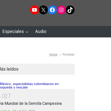
YouTube
X
Facebook
Instagram
TikTok
Especiales
Audio
Home
Ponalsar
ás leídos
4
0
2
7
ía Mundial de la Semilla Campesina