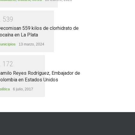
2
5
3
9
ecomisan 559 kilos de clorhidrato de
ocaína en La Plata
unicipios
13 marzo, 2024
2
1
7
2
amilo Reyes Rodríguez, Embajador de
olombia en Estados Unidos
olítica
6 julio, 2017