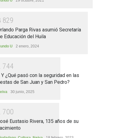
undo U
29 octubre, 2021
3
8
2
9
rlando Parga Rivas asumió Secretaría
e Educación del Huila
undo U
2 enero, 2024
2
7
4
4
.. Y ¿Qué pasó con la seguridad en las
iestas de San Juan y San Pedro?
eiva
30 junio, 2025
2
7
0
0
osé Eustasio Rivera, 135 años de su
acimiento
iudadano
,
Cultura
,
Neiva
18 febrero, 2023