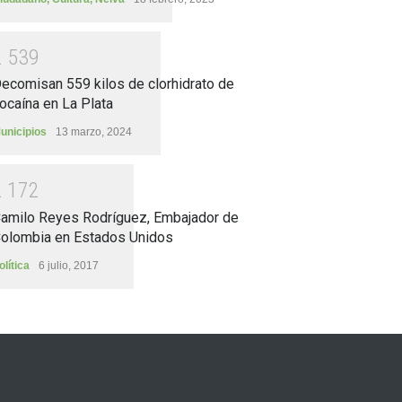
2
5
3
9
ecomisan 559 kilos de clorhidrato de
ocaína en La Plata
unicipios
13 marzo, 2024
2
1
7
2
amilo Reyes Rodríguez, Embajador de
olombia en Estados Unidos
olítica
6 julio, 2017