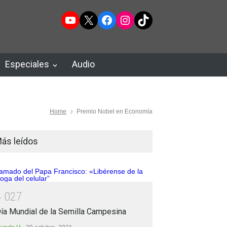
YouTube
X
Facebook
Instagram
TikTok
Especiales
Audio
Home
Premio Nobel en Economía
ás leídos
4
0
2
7
ía Mundial de la Semilla Campesina