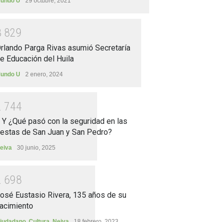
undo U
29 octubre, 2021
3
8
2
9
rlando Parga Rivas asumió Secretaría
e Educación del Huila
undo U
2 enero, 2024
2
7
4
4
.. Y ¿Qué pasó con la seguridad en las
iestas de San Juan y San Pedro?
eiva
30 junio, 2025
2
6
9
8
osé Eustasio Rivera, 135 años de su
acimiento
iudadano
,
Cultura
,
Neiva
18 febrero, 2023