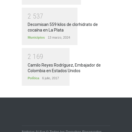
2
5
3
7
Decomisan 559 kilos de clorhidrato de
cocaína en La Plata
Municipios
13 marzo, 2024
2
1
6
9
Camilo Reyes Rodríguez, Embajador de
Colombia en Estados Unidos
Política
6 julio, 2017
Noticias Al Sur © Todos los Derechos Reservados