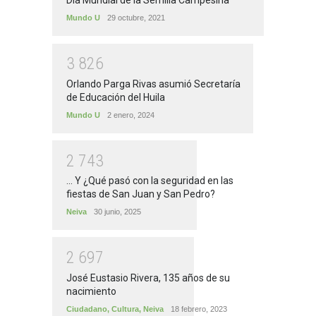
Día Mundial de la Semilla Campesina
Mundo U
29 octubre, 2021
3
8
2
6
Orlando Parga Rivas asumió Secretaría
de Educación del Huila
Mundo U
2 enero, 2024
2
7
4
3
... Y ¿Qué pasó con la seguridad en las
fiestas de San Juan y San Pedro?
Neiva
30 junio, 2025
2
6
9
7
José Eustasio Rivera, 135 años de su
nacimiento
Ciudadano
,
Cultura
,
Neiva
18 febrero, 2023