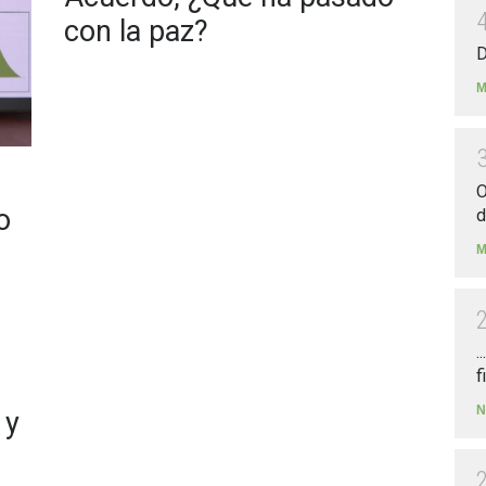
con la paz?
D
M
O
o
d
M
.
f
N
 y