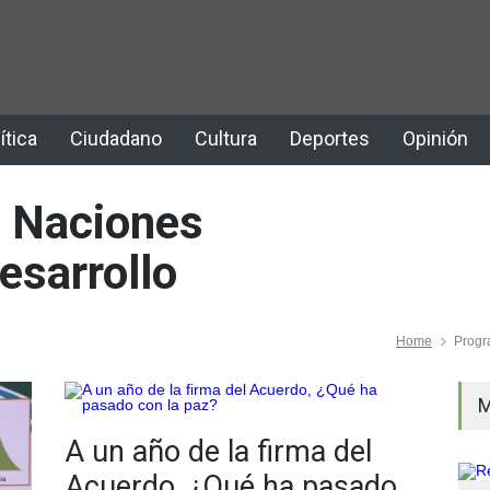
ítica
Ciudadano
Cultura
Deportes
Opinión
s Naciones
esarrollo
Home
Progr
M
A un año de la firma del
Acuerdo, ¿Qué ha pasado