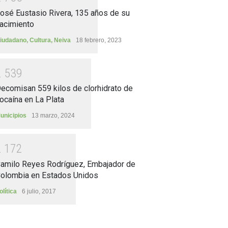
osé Eustasio Rivera, 135 años de su
acimiento
iudadano
,
Cultura
,
Neiva
18 febrero, 2023
2
5
3
9
ecomisan 559 kilos de clorhidrato de
ocaína en La Plata
unicipios
13 marzo, 2024
2
1
7
2
amilo Reyes Rodríguez, Embajador de
olombia en Estados Unidos
olítica
6 julio, 2017