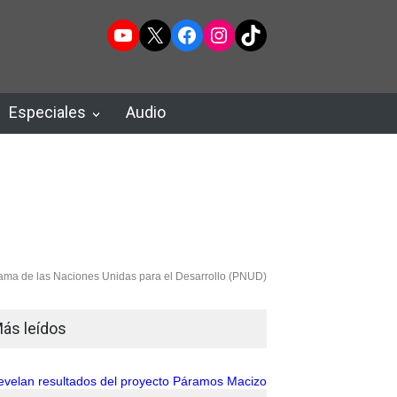
YouTube
X
Facebook
Instagram
TikTok
Especiales
Audio
ama de las Naciones Unidas para el Desarrollo (PNUD)
ás leídos