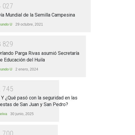
4
0
2
7
ía Mundial de la Semilla Campesina
undo U
29 octubre, 2021
3
8
2
9
rlando Parga Rivas asumió Secretaría
e Educación del Huila
undo U
2 enero, 2024
2
7
4
5
.. Y ¿Qué pasó con la seguridad en las
iestas de San Juan y San Pedro?
eiva
30 junio, 2025
2
7
0
0