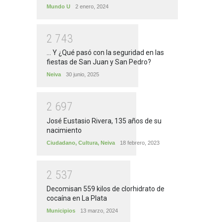
Mundo U
2 enero, 2024
2
7
4
3
... Y ¿Qué pasó con la seguridad en las
fiestas de San Juan y San Pedro?
Neiva
30 junio, 2025
2
6
9
7
José Eustasio Rivera, 135 años de su
nacimiento
Ciudadano
,
Cultura
,
Neiva
18 febrero, 2023
2
5
3
7
Decomisan 559 kilos de clorhidrato de
cocaína en La Plata
Municipios
13 marzo, 2024