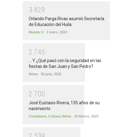
3
8
2
9
Orlando Parga Rivas asumió Secretaría
de Educación del Huila
Mundo U
2 enero, 2024
2
7
4
5
... Y ¿Qué pasó con la seguridad en las
fiestas de San Juan y San Pedro?
Neiva
30 junio, 2025
2
7
0
0
José Eustasio Rivera, 135 años de su
nacimiento
Ciudadano
,
Cultura
,
Neiva
18 febrero, 2023
2
5
3
9