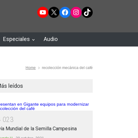
YouTube
X
Facebook
Instagram
TikTok
Especiales
Audio
Home
recolección mecánica del café
ás leídos
4
0
2
3
ía Mundial de la Semilla Campesina