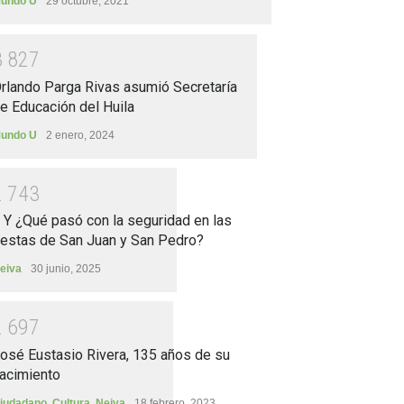
undo U
29 octubre, 2021
3
8
2
7
rlando Parga Rivas asumió Secretaría
e Educación del Huila
undo U
2 enero, 2024
2
7
4
3
.. Y ¿Qué pasó con la seguridad en las
iestas de San Juan y San Pedro?
eiva
30 junio, 2025
2
6
9
7
osé Eustasio Rivera, 135 años de su
acimiento
iudadano
,
Cultura
,
Neiva
18 febrero, 2023