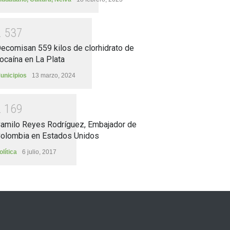
2
5
3
7
ecomisan 559 kilos de clorhidrato de
ocaína en La Plata
unicipios
13 marzo, 2024
2
1
6
9
amilo Reyes Rodríguez, Embajador de
olombia en Estados Unidos
olítica
6 julio, 2017