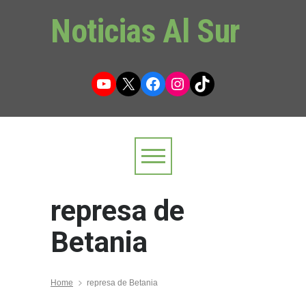
Noticias Al Sur
YouTube
X
Facebook
Instagram
TikTok
represa de
Betania
Home
represa de Betania