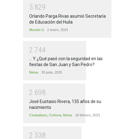
3
8
2
9
Orlando Parga Rivas asumió Secretaría
de Educación del Huila
Mundo U
2 enero, 2024
2
7
4
4
... Y ¿Qué pasó con la seguridad en las
fiestas de San Juan y San Pedro?
Neiva
30 junio, 2025
2
6
9
8
José Eustasio Rivera, 135 años de su
nacimiento
Ciudadano
,
Cultura
,
Neiva
18 febrero, 2023
2
5
3
8