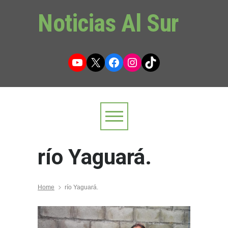
Noticias Al Sur
YouTube
X
Facebook
Instagram
TikTok
río Yaguará.
Home
río Yaguará.