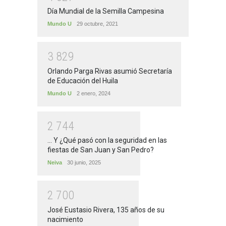
Día Mundial de la Semilla Campesina
Mundo U
29 octubre, 2021
3
8
2
9
Orlando Parga Rivas asumió Secretaría
de Educación del Huila
Mundo U
2 enero, 2024
2
7
4
4
... Y ¿Qué pasó con la seguridad en las
fiestas de San Juan y San Pedro?
Neiva
30 junio, 2025
2
7
0
0
José Eustasio Rivera, 135 años de su
nacimiento