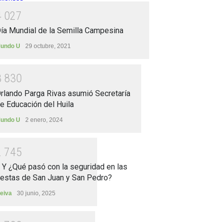
4
0
2
7
ía Mundial de la Semilla Campesina
undo U
29 octubre, 2021
3
8
3
0
rlando Parga Rivas asumió Secretaría
e Educación del Huila
undo U
2 enero, 2024
2
7
4
5
.. Y ¿Qué pasó con la seguridad en las
iestas de San Juan y San Pedro?
eiva
30 junio, 2025