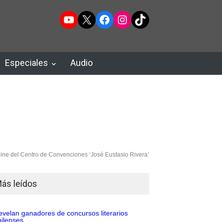
YouTube
X
Facebook
Instagram
TikTok
Especiales
Audio
ine del Centro de Convenciones ‘José Eustasio Rivera’
ás leídos