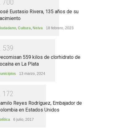
2
7
0
0
osé Eustasio Rivera, 135 años de su
acimiento
iudadano
,
Cultura
,
Neiva
18 febrero, 2023
2
5
3
9
ecomisan 559 kilos de clorhidrato de
ocaína en La Plata
unicipios
13 marzo, 2024
2
1
7
2
amilo Reyes Rodríguez, Embajador de
olombia en Estados Unidos
olítica
6 julio, 2017