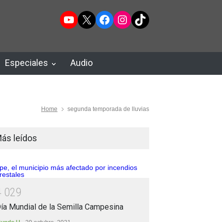
YouTube
X
Facebook
Instagram
TikTok
Especiales
Audio
Home
segunda temporada de lluvias
ás leídos
4
0
2
9
ía Mundial de la Semilla Campesina