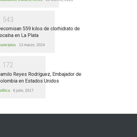
2
5
4
3
ecomisan 559 kilos de clorhidrato de
ocaína en La Plata
unicipios
13 marzo, 2024
2
1
7
2
amilo Reyes Rodríguez, Embajador de
olombia en Estados Unidos
olítica
6 julio, 2017