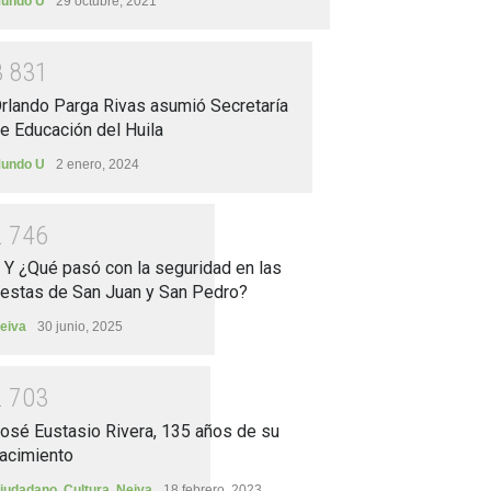
undo U
29 octubre, 2021
3
8
3
1
rlando Parga Rivas asumió Secretaría
e Educación del Huila
undo U
2 enero, 2024
2
7
4
6
.. Y ¿Qué pasó con la seguridad en las
iestas de San Juan y San Pedro?
eiva
30 junio, 2025
2
7
0
3
osé Eustasio Rivera, 135 años de su
acimiento
iudadano
,
Cultura
,
Neiva
18 febrero, 2023