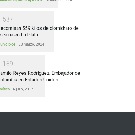
2
5
3
7
ecomisan 559 kilos de clorhidrato de
ocaína en La Plata
unicipios
13 marzo, 2024
2
1
6
9
amilo Reyes Rodríguez, Embajador de
olombia en Estados Unidos
olítica
6 julio, 2017