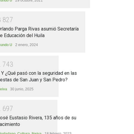
undo U
29 octubre, 2021
3
8
2
7
rlando Parga Rivas asumió Secretaría
e Educación del Huila
undo U
2 enero, 2024
2
7
4
3
.. Y ¿Qué pasó con la seguridad en las
iestas de San Juan y San Pedro?
eiva
30 junio, 2025
2
6
9
7
osé Eustasio Rivera, 135 años de su
acimiento
iudadano
,
Cultura
,
Neiva
18 febrero, 2023