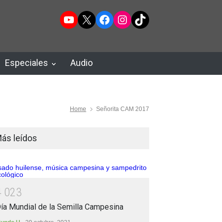
YouTube
X
Facebook
Instagram
TikTok
Especiales
Audio
Home
Señorita CAM 2017
ás leídos
4
0
2
3
ía Mundial de la Semilla Campesina