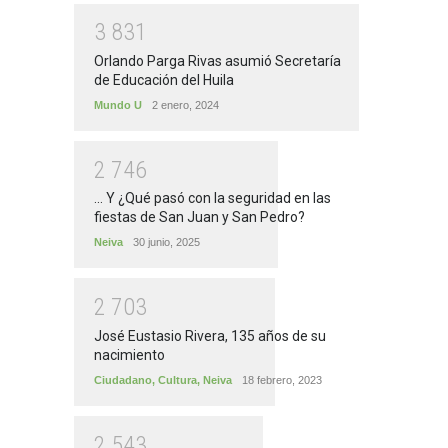
3
8
3
1
Orlando Parga Rivas asumió Secretaría
de Educación del Huila
Mundo U
2 enero, 2024
2
7
4
6
... Y ¿Qué pasó con la seguridad en las
fiestas de San Juan y San Pedro?
Neiva
30 junio, 2025
2
7
0
3
José Eustasio Rivera, 135 años de su
nacimiento
Ciudadano
,
Cultura
,
Neiva
18 febrero, 2023
2
5
4
3