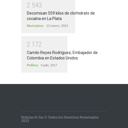
2
5
4
3
Decomisan 559 kilos de clorhidrato de
cocaína en La Plata
Municipios
13 marzo, 2024
2
1
7
2
Camilo Reyes Rodríguez, Embajador de
Colombia en Estados Unidos
Política
6 julio, 2017
Noticias Al Sur © Todos los Derechos Reservados
2023