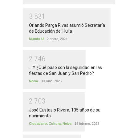
3
8
3
1
Orlando Parga Rivas asumió Secretaría
de Educación del Huila
Mundo U
2 enero, 2024
2
7
4
6
... Y ¿Qué pasó con la seguridad en las
fiestas de San Juan y San Pedro?
Neiva
30 junio, 2025
2
7
0
3
José Eustasio Rivera, 135 años de su
nacimiento
Ciudadano
,
Cultura
,
Neiva
18 febrero, 2023