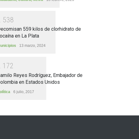
2
5
3
8
ecomisan 559 kilos de clorhidrato de
ocaína en La Plata
unicipios
13 marzo, 2024
2
1
7
2
amilo Reyes Rodríguez, Embajador de
olombia en Estados Unidos
olítica
6 julio, 2017