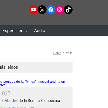
YouTube
X
Facebook
Instagram
TikTok
Especiales
Audio
Home
Valle
ás leídos
4
0
2
7
ía Mundial de la Semilla Campesina