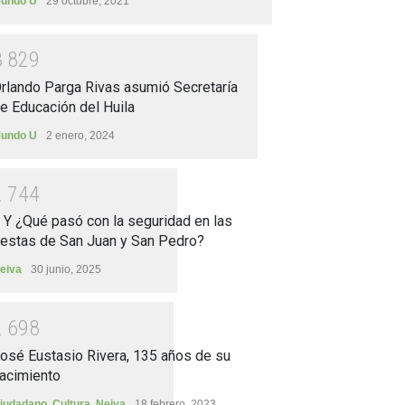
undo U
29 octubre, 2021
3
8
2
9
rlando Parga Rivas asumió Secretaría
e Educación del Huila
undo U
2 enero, 2024
2
7
4
4
.. Y ¿Qué pasó con la seguridad en las
iestas de San Juan y San Pedro?
eiva
30 junio, 2025
2
6
9
8
osé Eustasio Rivera, 135 años de su
acimiento
iudadano
,
Cultura
,
Neiva
18 febrero, 2023