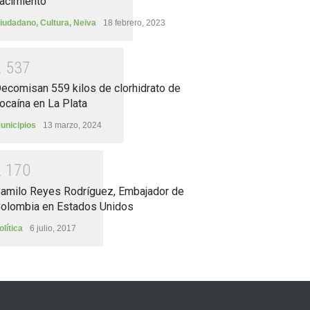
acimiento
iudadano
,
Cultura
,
Neiva
18 febrero, 2023
2
5
3
7
ecomisan 559 kilos de clorhidrato de
ocaína en La Plata
unicipios
13 marzo, 2024
2
1
7
0
amilo Reyes Rodríguez, Embajador de
olombia en Estados Unidos
olítica
6 julio, 2017