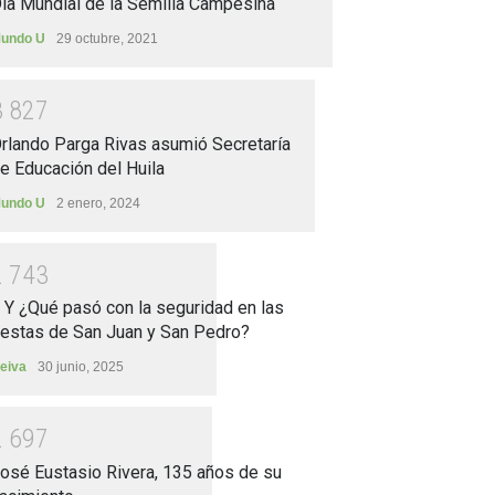
ía Mundial de la Semilla Campesina
undo U
29 octubre, 2021
3
8
2
7
rlando Parga Rivas asumió Secretaría
e Educación del Huila
undo U
2 enero, 2024
2
7
4
3
.. Y ¿Qué pasó con la seguridad en las
iestas de San Juan y San Pedro?
eiva
30 junio, 2025
2
6
9
7
osé Eustasio Rivera, 135 años de su