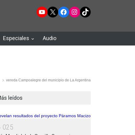
YouTube
X
Facebook
Instagram
TikTok
Especiales
Audio
vereda Campoalegre del municipio de La Argentina
ás leídos
4
0
2
5