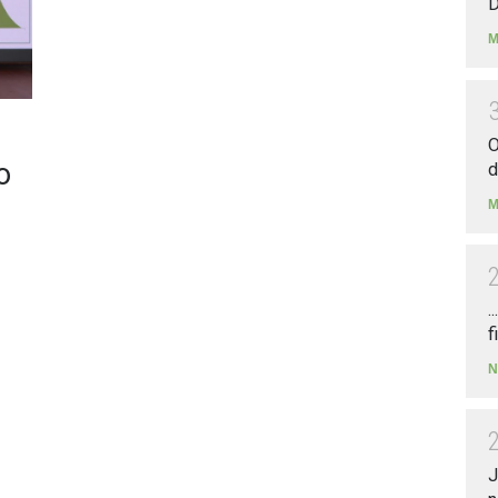
D
M
O
o
d
M
.
f
N
J