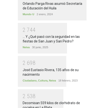
Orlando Parga Rivas asumió Secretaría
de Educación del Huila
Mundo U
2 enero, 2024
2
7
4
4
... Y ¿Qué pasó con la seguridad en las
fiestas de San Juan y San Pedro?
Neiva
30 junio, 2025
2
6
9
8
José Eustasio Rivera, 135 años de su
nacimiento
Ciudadano
,
Cultura
,
Neiva
18 febrero, 2023
2
5
3
8
Decomisan 559 kilos de clorhidrato de
cocaína en La Plata