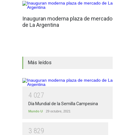
Inauguran moderna plaza de mercado
de La Argentina
Más leídos
4
0
2
7
Día Mundial de la Semilla Campesina
Mundo U
29 octubre, 2021
3
8
2
9