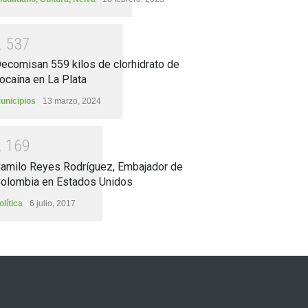
2
5
3
7
ecomisan 559 kilos de clorhidrato de
ocaína en La Plata
unicipios
13 marzo, 2024
2
1
6
9
amilo Reyes Rodríguez, Embajador de
olombia en Estados Unidos
olítica
6 julio, 2017