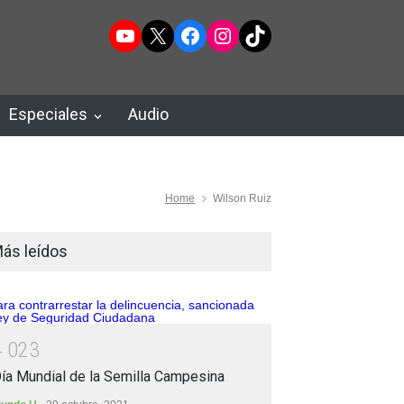
YouTube
X
Facebook
Instagram
TikTok
Especiales
Audio
Home
Wilson Ruiz
ás leídos
4
0
2
3
ía Mundial de la Semilla Campesina