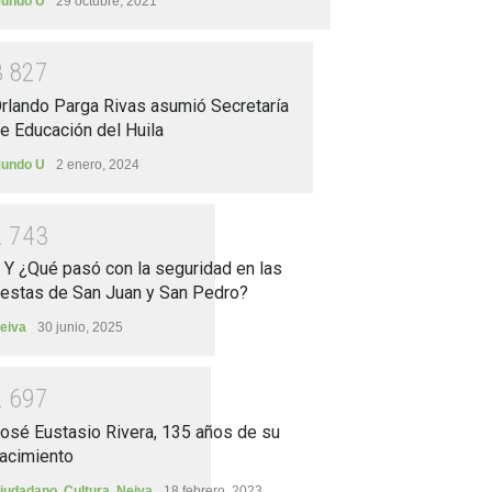
undo U
29 octubre, 2021
3
8
2
7
rlando Parga Rivas asumió Secretaría
e Educación del Huila
undo U
2 enero, 2024
2
7
4
3
.. Y ¿Qué pasó con la seguridad en las
iestas de San Juan y San Pedro?
eiva
30 junio, 2025
2
6
9
7
osé Eustasio Rivera, 135 años de su
acimiento
iudadano
,
Cultura
,
Neiva
18 febrero, 2023