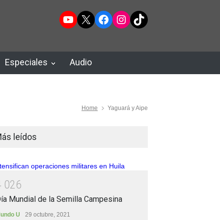
YouTube
X
Facebook
Instagram
TikTok
Especiales
Audio
Home
Yaguará y Aipe
ás leídos
4
0
2
6
ía Mundial de la Semilla Campesina
undo U
29 octubre, 2021