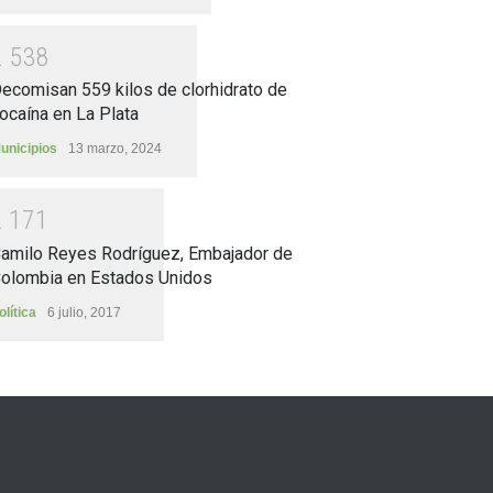
2
5
3
8
ecomisan 559 kilos de clorhidrato de
ocaína en La Plata
unicipios
13 marzo, 2024
2
1
7
1
amilo Reyes Rodríguez, Embajador de
olombia en Estados Unidos
olítica
6 julio, 2017