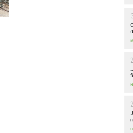
O
d
M
.
f
N
J
n
C