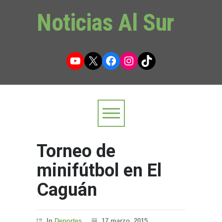
Noticias Al Sur
YouTube
X
Facebook
Instagram
TikTok
Torneo de
minifútbol en El
Caguán
In
Deportes
17 marzo, 2015