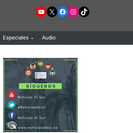
YouTube
X
Facebook
Instagram
TikTok
Especiales
Audio