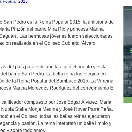
io San Pedro es la Reina Popular 2015, la anfitriona de
 María Pinzón del barrio Mira Río y princesa Martha
 Caguán . Las hermosas jóvenes fueron seleccionadas
ación realizada en el Coliseo Cubierto ‘Álvaro
icas del país para este año la eligió el pueblo y es la
 del barrio San Pedro. La bella reina fue elegida en
ión de la Reina Popular del Bambuco 2015. La Virreina
incesa Martha Mercedes Rodríguez del corregimiento El
do calificador compuesto por José Edgar Álvarez, María
o, Nubia Stella Monje Medina y José Hover Parra Peña.
notó en el Coliseo, todas las bellas reinas ejecutaron
ancia y pasión. La reina interpretó un baile limpio y
teo y sobre todo amor.