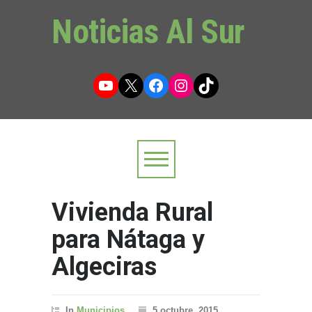
Noticias Al Sur
YouTube
X
Facebook
Instagram
TikTok
Vivienda Rural
para Nátaga y
Algeciras
In
Municipios
5 octubre, 2015