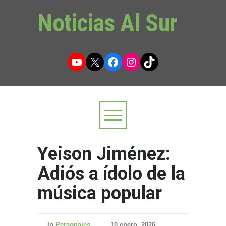
Noticias Al Sur
YouTube
X
Facebook
Instagram
TikTok
Yeison Jiménez:
Adiós a ídolo de la
música popular
In
Personajes
10 enero, 2026