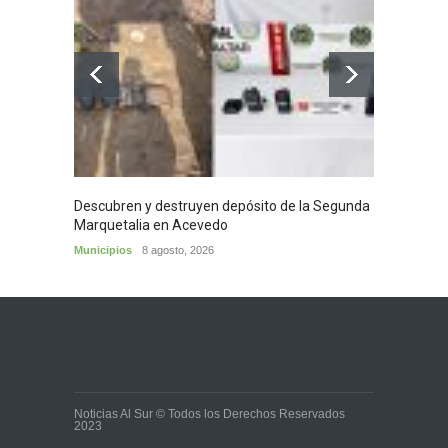
Descubren y destruyen depósito de la Segunda
Homena
Marquetalia en Acevedo
mayor
Municipios
8 agosto, 2026
Huila
8
Noticias Al Sur © Todos los Derechos Reservados
2023