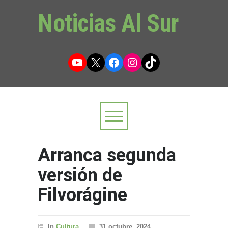
Noticias Al Sur
YouTube
X
Facebook
Instagram
TikTok
Arranca segunda
versión de
Filvorágine
In
Cultura
31 octubre, 2024