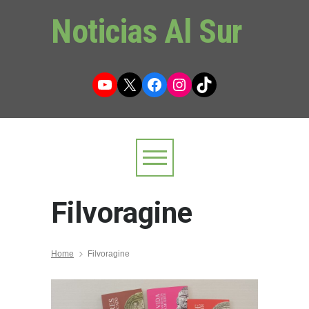
Noticias Al Sur
YouTube
X
Facebook
Instagram
TikTok
Filvoragine
Home
Filvoragine