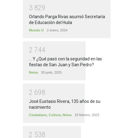
3
8
2
9
Orlando Parga Rivas asumió Secretaría
de Educación del Huila
Mundo U
2 enero, 2024
2
7
4
4
... Y ¿Qué pasó con la seguridad en las
fiestas de San Juan y San Pedro?
Neiva
30 junio, 2025
2
6
9
8
José Eustasio Rivera, 135 años de su
nacimiento
Ciudadano
,
Cultura
,
Neiva
18 febrero, 2023
2
5
3
8