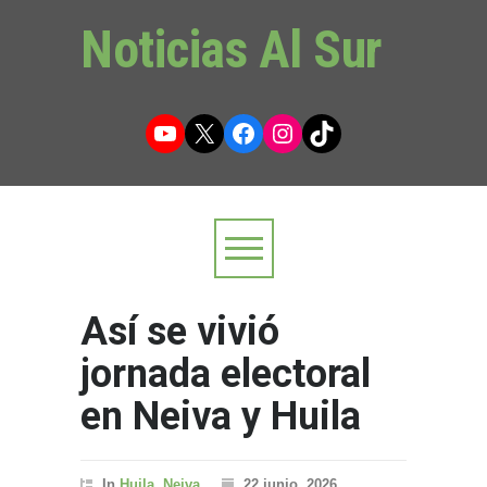
Noticias Al Sur
YouTube
X
Facebook
Instagram
TikTok
Así se vivió
jornada electoral
en Neiva y Huila
In
Huila
,
Neiva
22 junio, 2026