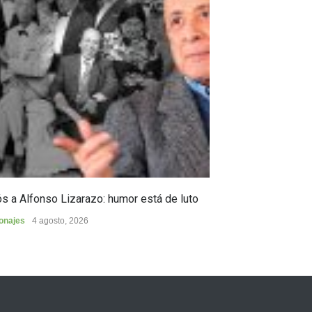
s a Alfonso Lizarazo: humor está de luto
Huilense finalist
de Poesía “Duel
onajes
4 agosto, 2026
Cultura
4 agosto, 2