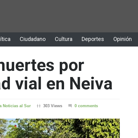
ítica
Ciudadano
Cultura
Deportes
Opinión
uertes por
ad vial en Neiva
a Noticias al Sur
303 Views
0 comments