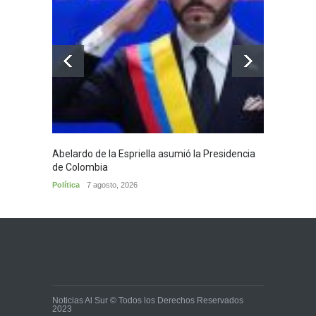
Abelardo de la Espriella asumió la Presidencia
Huila,
de Colombia
Huila
7
Política
7 agosto, 2026
Noticias Al Sur © Todos los Derechos Reservados
2023