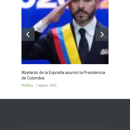
Abelardo de la Espriella asumió la Presidencia
Huila,
de Colombia
Huila
7
Política
7 agosto, 2026