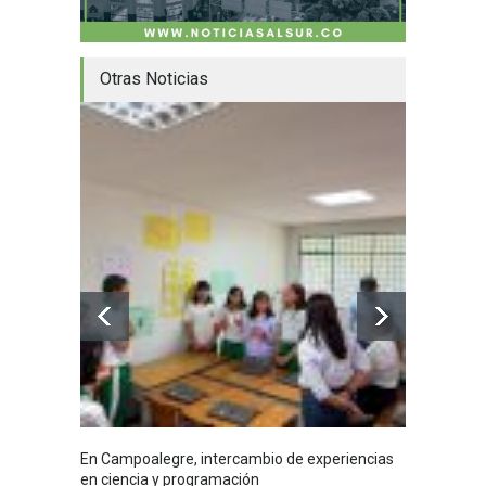
Otras Noticias
En Campoalegre, intercambio de experiencias
Mujere
en ciencia y programación
cafés 