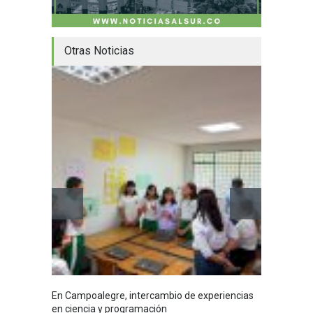
Otras Noticias
En Campoalegre, intercambio de experiencias
Mujere
en ciencia y programación
cafés 